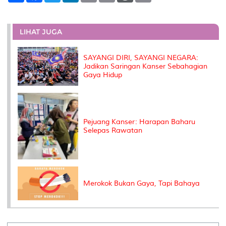
a
c
i
n
a
p
r
i
r
e
t
k
i
y
d
n
e
b
t
e
l
L
P
t
o
e
d
i
r
LIHAT JUGA
o
r
I
n
e
k
n
k
s
s
SAYANGI DIRI, SAYANGI NEGARA:
Jadikan Saringan Kanser Sebahagian
Gaya Hidup
Pejuang Kanser: Harapan Baharu
Selepas Rawatan
Merokok Bukan Gaya, Tapi Bahaya