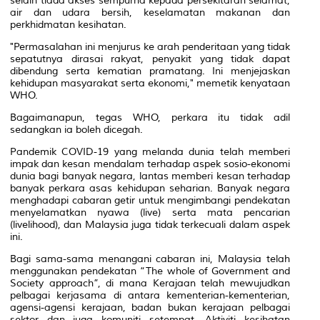
selain tiada akses sempurna kepada persekitaran selamat,
air dan udara bersih, keselamatan makanan dan
perkhidmatan kesihatan.
"Permasalahan ini menjurus ke arah penderitaan yang tidak
sepatutnya dirasai rakyat, penyakit yang tidak dapat
dibendung serta kematian pramatang. Ini menjejaskan
kehidupan masyarakat serta ekonomi," memetik kenyataan
WHO.
Bagaimanapun, tegas WHO, perkara itu tidak adil
sedangkan ia boleh dicegah.
Pandemik COVID-19 yang melanda dunia telah memberi
impak dan kesan mendalam terhadap aspek sosio-ekonomi
dunia bagi banyak negara, lantas memberi kesan terhadap
banyak perkara asas kehidupan seharian. Banyak negara
menghadapi cabaran getir untuk mengimbangi pendekatan
menyelamatkan nyawa (live) serta mata pencarian
(livelihood), dan Malaysia juga tidak terkecuali dalam aspek
ini.
Bagi sama-sama menangani cabaran ini, Malaysia telah
menggunakan pendekatan “The whole of Government and
Society approach”, di mana Kerajaan telah mewujudkan
pelbagai kerjasama di antara kementerian-kementerian,
agensi-agensi kerajaan, badan bukan kerajaan pelbagai
sektor dan juga komuniti setempat. Aktiviti kesihatan