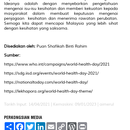
Ideanya adalah dengan menyebarkan pengetahuan
mengenai isu-isu kesihatan dan memberi kekuatan kepada
masyarakat dalam membuat keputusan mengenai
penjagaan kesihatan dan menerima rawatan perubatan.
Semoga kita dapat mencapai Malaysia yang lebih sihat
dengan kesihatan yang saksama.
Disediakan oleh:
Puan Shafikah Binti Rahim
Sumber:
https://www.who.int/campaigns/world-health-day/2021
https://sdg.iisd.org/events/world-health-day-2021/
https://nationaltoday.com/world-health-day/
https://lekhapora.org/world-health-day-theme/
Tarikh Input: 14/04/2021 | Kemaskini: 09/01/2023 | aimerul
PERKONGSIAN MEDIA
S
F
T
L
E
C
W
P
h
a
w
i
m
o
o
r