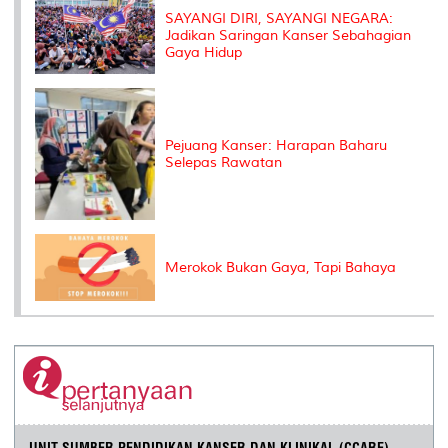
s
SAYANGI DIRI, SAYANGI NEGARA:
Jadikan Saringan Kanser Sebahagian
Gaya Hidup
Pejuang Kanser: Harapan Baharu
Selepas Rawatan
Merokok Bukan Gaya, Tapi Bahaya
UNIT SUMBER PENDIDIKAN KANSER DAN KLINIKAL (CCARE)