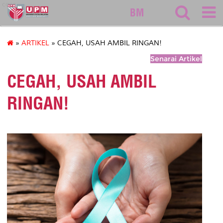
care
BM
»
ARTIKEL
» CEGAH, USAH AMBIL RINGAN!
Senarai Artikel
CEGAH, USAH AMBIL
RINGAN!