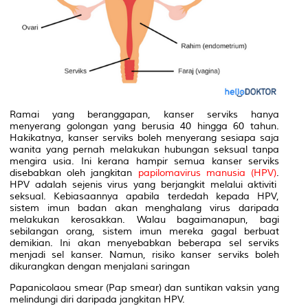
Ramai yang beranggapan, kanser serviks hanya
menyerang golongan yang berusia
40 hingga 60 tahun.
Hakikatnya, kanser serviks boleh menyerang sesiapa saja
wanita yang pernah melakukan hubungan seksual tanpa
mengira usia.
Ini kerana h
ampir semua kanser serviks
disebabkan oleh jangkitan
papilomavirus manusia (HPV)
.
HPV
adalah sejenis virus yang berjangkit melalui aktiviti
seksual.
Kebiasaannya apabila terdedah kepada HPV,
sistem imun badan akan menghalang virus daripada
melakukan kerosakkan. Walau bagaimanapun,
bagi
sebilangan orang,
si
stem imun mereka gagal berbuat
demikian
. Ini akan menyebabkan beberapa sel serviks
menjadi sel kanser. Namun, risiko kanser serviks boleh
dikurangkan dengan menjalani
saringan
Papanicolao
u smear (Pap smear)
dan suntikan vaksin yang
melindungi diri daripada jangkitan HPV.