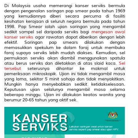
Di Malaysia usaha memerangi kanser serviks bermula
dengan pengenalan saringan pap smear pada tahun 1969
yang kemudiannya diberi secara percuma di fasiliti
kesihatan kerajaan di seluruh negara bermula pada tahun
1998. Pap Smear ialah ujian saringan
yang mengambil
sedikit sampel sel daripada serviks
bagi
mengesan awal
kanser serviks
agar rawatan dapat diberikan dengan lebih
efektif. Saringan pap smears dilakukan dengan
memasukkan spekulum ke dalam faraj untuk membuka
faraj supaya serviks lebih mudah diakses. Kemudian, sel
permukaan serviks akan diambil menggunakan spatula
atau berus serviks
dan diletakkan di atas slaid kaca.
Sel
tersebut
seterusnya dihantar ke makmal untuk
pemeriksaan
mikroskopik
. Ujian ini tidak mengambil masa
yang lama, sekitar 5 minit sahaja dan tidak menyakitkan.
Mungkin hanya menyebabkan sedikit ketidakselesaan.
Keputusan ujian selalunya mengambil masa selama
beberapa minggu. Ujian ini dilakukan keatas wanita yang
berumur 20-65 tahun yang aktif sek.