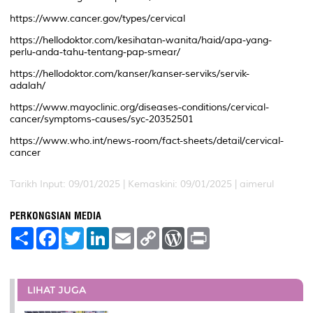
https://www.cancer.gov/types/cervical
https://hellodoktor.com/kesihatan-wanita/haid/apa-yang-
perlu-anda-tahu-tentang-pap-smear/
https://hellodoktor.com/kanser/kanser-serviks/servik-
adalah/
https://www.mayoclinic.org/diseases-conditions/cervical-
cancer/symptoms-causes/syc-20352501
https://www.who.int/news-room/fact-sheets/detail/cervical-
cancer
Tarikh Input: 09/01/2025 | Kemaskini: 09/01/2025 | aimerul
PERKONGSIAN MEDIA
S
F
T
L
E
C
W
P
h
a
w
i
m
o
o
r
a
c
i
n
a
p
r
i
r
e
t
k
i
y
d
n
e
b
t
e
l
L
P
t
o
e
d
i
r
LIHAT JUGA
o
r
I
n
e
k
n
k
s